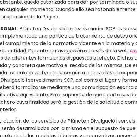
o obstante, queda autorizada para dar por terminada o sus
 en cualquier momento. Cuando ello sea razonablemente po
 suspensión de la Página.
RSONAL:
Plàncton Divulgació i serveis marins SCP es cons
 ha implementado una política de tratamiento de datos or
el cumplimiento de la normativa vigente en la materia y 
e la entidad. Durante la navegación a través de la web
ww
és de diferentes formularios dispuestos al efecto. Dichos
nada y concreta que motiva el recabo de los mismos. De e
da formulario web, siendo común a todos ellos el responsa
Divulgació i serveis marins SCP, así como el lugar y form
 deberá formalizarse mediante una comunicación escrita 
ficativo equivalente. En el supuesto de que aporte sus d
hero cuya finalidad será la gestión de la solicitud o come
nterior.
atación de los servicios de Plàncton Divulgació i serveis
 serán desarrollados por la misma en el supuesto de que c
implantado las medidas técnicas y organizativas necesaria