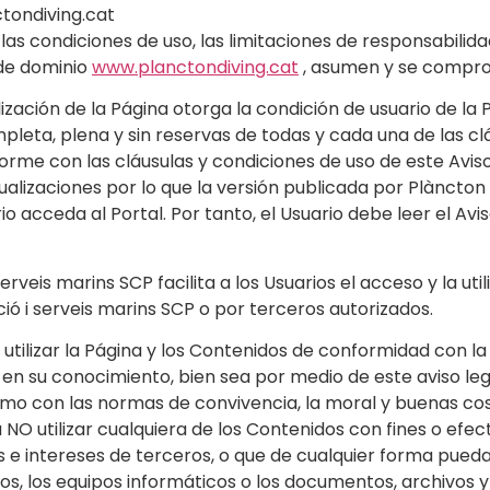
ctondiving.cat
s condiciones de uso, las limitaciones de responsabilidad 
de dominio
www.planctondiving.cat
, asumen y se compro
ización de la Página otorga la condición de usuario de la P
leta, plena y sin reservas de todas y cada una de las clá
nforme con las cláusulas y condiciones de uso de este Aviso 
ualizaciones por lo que la versión publicada por Plàncton 
acceda al Portal. Por tanto, el Usuario debe leer el Avis
serveis marins SCP facilita a los Usuarios el acceso y la u
ió i serveis marins SCP o por terceros autorizados.
ilizar la Página y los Contenidos de conformidad con la le
 en su conocimiento, bien sea por medio de este aviso lega
omo con las normas de convivencia, la moral y buenas c
O utilizar cualquiera de los Contenidos con fines o efectos
os e intereses de terceros, o que de cualquier forma puedan
idos, los equipos informáticos o los documentos, archivo