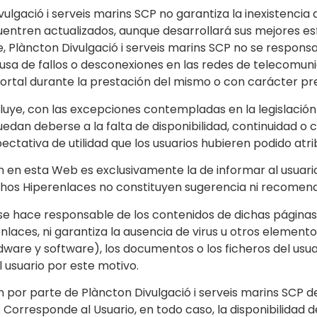
vulgació i serveis marins SCP no garantiza la inexistencia
uentren actualizados, aunque desarrollará sus mejores esf
, Plàncton Divulgació i serveis marins SCP no se responsab
ausa de fallos o desconexiones en las redes de telecomun
Portal durante la prestación del mismo o con carácter pre
luye, con las excepciones contempladas en la legislación 
edan deberse a la falta de disponibilidad, continuidad o 
ctativa de utilidad que los usuarios hubieren podido atrib
n en esta Web es exclusivamente la de informar al usuari
chos Hiperenlaces no constituyen sugerencia ni recomen
 se hace responsable de los contenidos de dichas páginas 
enlaces, ni garantiza la ausencia de virus u otros eleme
dware y software), los documentos o los ficheros del usua
 usuario por este motivo.
ón por parte de Plàncton Divulgació i serveis marins SCP d
 Corresponde al Usuario, en todo caso, la disponibilidad