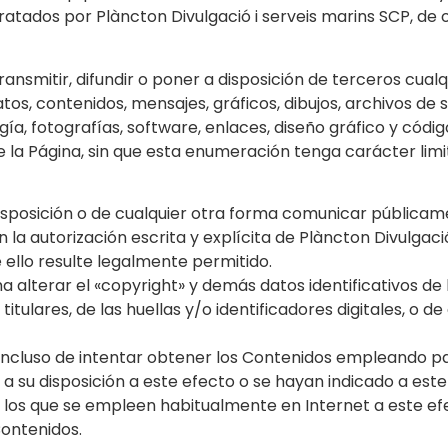
atados por Plàncton Divulgació i serveis marins SCP, de o
ansmitir, difundir o poner a disposición de terceros cual
tos, contenidos, mensajes, gráficos, dibujos, archivos de 
ía, fotografías, software, enlaces, diseño gráfico y códig
e la Página, sin que esta enumeración tenga carácter lim
 disposición o de cualquier otra forma comunicar públicam
a autorización escrita y explícita de Plàncton Divulgació 
ello resulte legalmente permitido.
ma alterar el «copyright» y demás datos identificativos d
 titulares, de las huellas y/o identificadores digitales, o 
incluso de intentar obtener los Contenidos empleando pa
o a su disposición a este efecto o se hayan indicado a es
e los que se empleen habitualmente en Internet a este e
Contenidos.