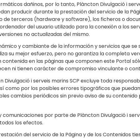
máticos dañinos, por lo tanto, Plàncton Divulgació i ser
dan producir durante la prestación del servicio de la Pág
o o de terceros (hardware y software), los ficheros o 
ordenador del usuario utilizado para la conexión a los ser
versiones no actualizadas del mismo.
ámico y cambiante de la información y servicios que se 
iza su mejor esfuerzo, pero no garantiza la completa veraci
n contenida en las páginas que componen este Portal sólo
frecen ni tienen carácter de compromiso vinculante o cont
 Divulgació i serveis marins SCP excluye toda responsabil
í como por los posibles errores tipográficos que puedan
bles cambios periódicos sin previo aviso de su contenido
y comunicaciones por parte de Plàncton Divulgació i serv
todos los efectos.
prestación del servicio de la Página y de los Contenidos tien