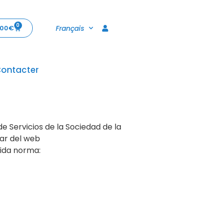
0
Français
,00
€
ontacter
de Servicios de la Sociedad de la
lar del web
rida norma: