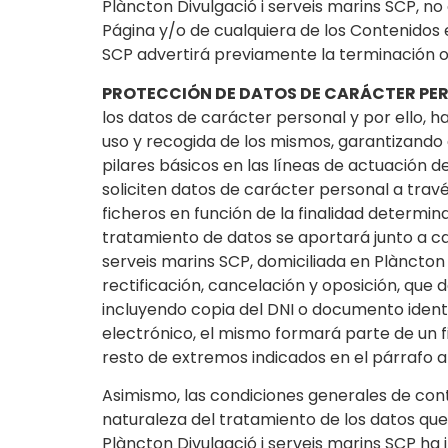
Plàncton Divulgació i serveis marins SCP, n
Página y/o de cualquiera de los Contenidos
SCP advertirá previamente la terminación o
PROTECCIÓN DE DATOS DE CARÁCTER PE
los datos de carácter personal y por ello,
uso y recogida de los mismos, garantizando 
pilares básicos en las líneas de actuación d
soliciten datos de carácter personal a trav
ficheros en función de la finalidad determi
tratamiento de datos se aportará junto a ca
serveis marins SCP, domiciliada en Plàncton 
rectificación, cancelación y oposición, que
incluyendo copia del DNI o documento identi
electrónico, el mismo formará parte de un fic
resto de extremos indicados en el párrafo a
Asimismo, las condiciones generales de contr
naturaleza del tratamiento de los datos que
Plàncton Divulgació i serveis marins SCP ha 