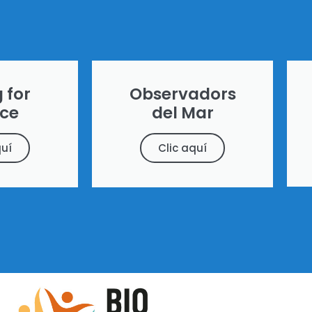
 for
Observadors
nce
del Mar
quí
Clic aquí