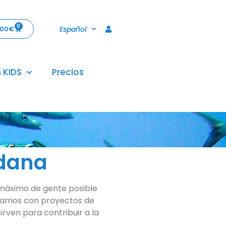
0
Español
,00
€
 KIDS
Precios
adana
 máximo de gente posible
oramos con proyectos de
rven para contribuir a la