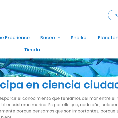
0
pe Experience
Buceo
Snorkel
Plàncton
Tienda
icipa en ciencia ciud
esparcir el conocimiento que teníamos del mar entre el
el ecosistema marino. Es por ello que, cada año, colab
plemente porque pensamos que son importantes, porque si
 bien!