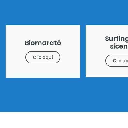
Surfing
Biomarató
sice
Clic aquí
Clic a