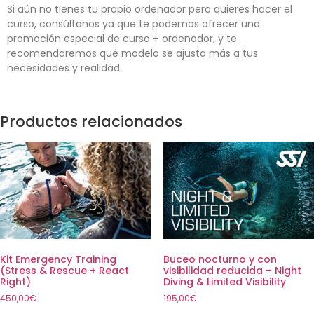
Si aún no tienes tu propio ordenador pero quieres hacer el
curso, consúltanos ya que te podemos ofrecer una
promoción especial de curso + ordenador, y te
recomendaremos qué modelo se ajusta más a tus
necesidades y realidad.
Productos relacionados
Kit Emergency Training
Buceo nocturno y con
(Stress & Rescue + React
visibilidad reducida – Night
Right)
Diving & Limited Visibility
450,00
€
195,00
€