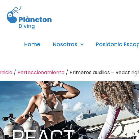
Home
Nosotros
Posidonia Esca
Inicio
/
Perfeccionamiento
/ Primeros auxilios – React rig