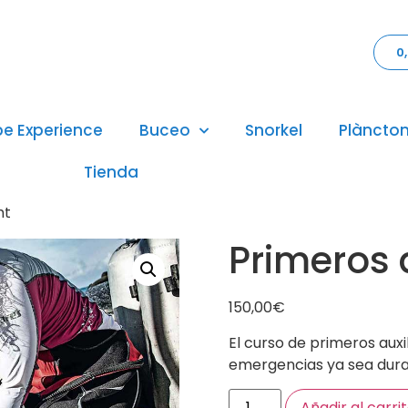
0
pe Experience
Buceo
Snorkel
Plàncton
Tienda
ht
Primeros a
150,00
€
El curso de primeros aux
emergencias ya sea duran
Añadir al carri