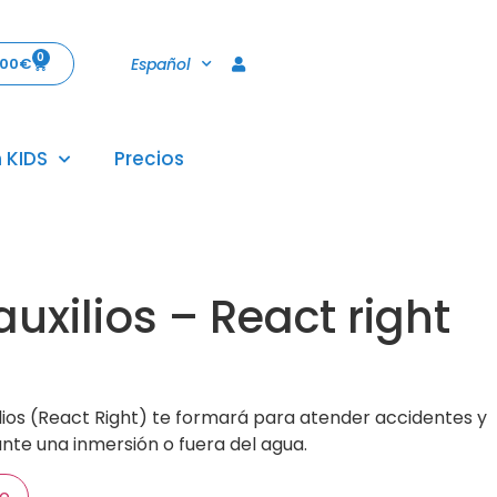
0
Español
,00
€
 KIDS
Precios
uxilios – React right
ilios (React Right) te formará para atender accidentes y
te una inmersión o fuera del agua.
to