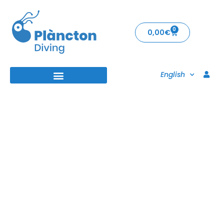
0
0,00
€
English