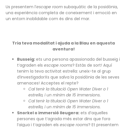
Us presentem l’
escape room
subaquàtic de la posidònia,
una experiència completa de coneixement i emoció en
un entorn inoblidable com és dins del mar.
Tria teva modalitat i ajuda a la Blau en aquesta
aventura!
Busseig:
ets una persona apassionada del busseig i
t’agraden els
escape rooms
? Estàs de sort! Aquí
tenim la teva activitat estrella: uneix-te al grup
d’investigadorXs que salva la posidònia de les seves
amenaces! Acceptes el repte?
Cal tenir la titulació Open Water Diver o 1
estrella, i un mínim de 15 immersions.
Cal tenir la titulació Open Water Diver o 1
estrella, i un mínim de 15 immersions.
Snorkel o immersió lleugera:
ets d’aquelles
persones que t’agrada més estar dins que fora
l’aigua i t’agraden els
escape rooms
? Et presentem