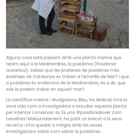
Alguna cosa està passant amb una planta marina que
tenim aquí a la Mediterrània, la posidònia (
Posidonia
oceanica
). Sabies que les praderies de posidònia més
extenses de Catalunya es troben a l’Ametlla de Mar? I que
a posidònia és endèmica de la Mediterrània, és a dir, que
sols la podem trobar en aquest mar?
La científica marina i divulgadora, Blau, ha dedicat tota la
seva vida com a investigadora a estudiar aquesta planta
per intentar conservar-la. És una #posidònialover com
nosaltres! Malauradament, ha patit un boicot a la seva
recerca i s’ha quedat a mitges amb les seves
investigacions sobre com salvar la posidònia…