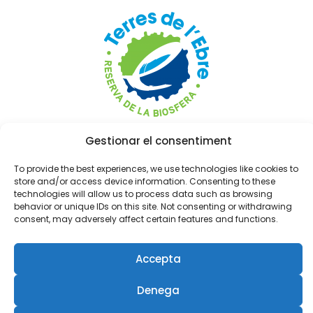
Plàncton Diving és l’
única empresa de
Gestionar el consentiment
submarinisme acreditada per la
To provide the best experiences, we use technologies like cookies to
Reserva de la Biosfera de les Terres de
store and/or access device information. Consenting to these
l’Ebre
(RBTE).
technologies will allow us to process data such as browsing
behavior or unique IDs on this site. Not consenting or withdrawing
Saber-ne més
consent, may adversely affect certain features and functions.
Accepta
Denega