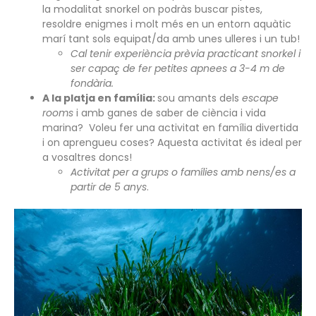
la modalitat snorkel on podràs buscar pistes,
resoldre enigmes i molt més en un entorn aquàtic
marí tant sols equipat/da amb unes ulleres i un tub!
Cal tenir experiència prèvia practicant snorkel i
ser capaç de fer petites apnees a 3-4 m de
fondària.
A la platja en família:
sou amants dels
escape
rooms
i amb ganes de saber de ciència i vida
marina? Voleu fer una activitat en família divertida
i on aprengueu coses? Aquesta activitat és ideal per
a vosaltres doncs!
Activitat per a grups o famílies amb nens/es a
partir de 5 anys
.