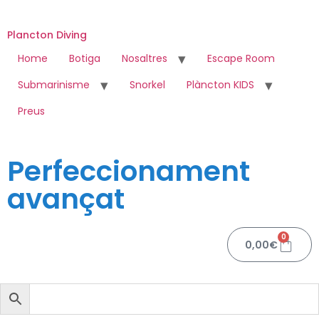
Plancton Diving
Home
Botiga
Nosaltres
Escape Room
Submarinisme
Snorkel
Plàncton KIDS
Preus
Perfeccionament
avançat
0
0,00
€