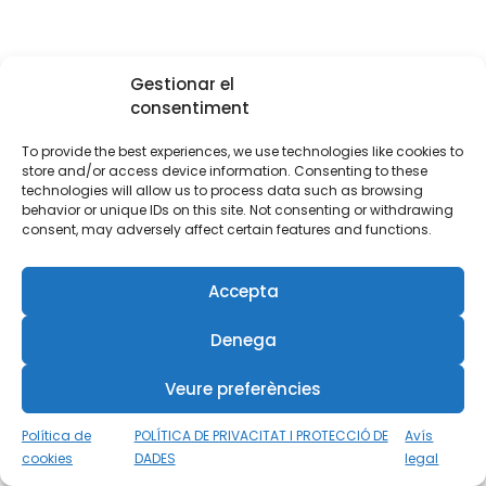
Gestionar el
consentiment
To provide the best experiences, we use technologies like cookies to
store and/or access device information. Consenting to these
technologies will allow us to process data such as browsing
behavior or unique IDs on this site. Not consenting or withdrawing
consent, may adversely affect certain features and functions.
Accepta
Denega
Veure preferències
Política de
POLÍTICA DE PRIVACITAT I PROTECCIÓ DE
Avís
cookies
DADES
legal