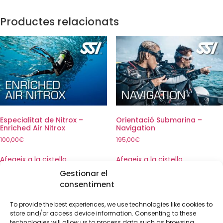
Productes relacionats
Especialitat de Nitrox –
Orientació Submarina –
Enriched Air Nitrox
Navigation
100,00
€
195,00
€
Afegeix a la cistella
Afegeix a la cistella
Gestionar el
consentiment
To provide the best experiences, we use technologies like cookies to
store and/or access device information. Consenting to these
technologies will allow us to process data such as browsing