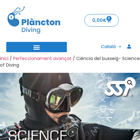
0
0,00
€
Català
Inici
/
Perfeccionament avançat
/ Ciència del busseig- Science
of Diving