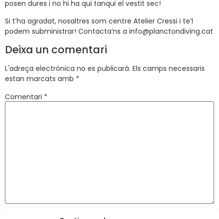
posen dures i no hi ha qui tanqui el vestit sec!
Si t’ha agradat, nosaltres som centre Atelier Cressi i te’l
podem subministrar! Contacta’ns a info@planctondiving.cat
Deixa un comentari
L'adreça electrònica no es publicarà.
Els camps necessaris
estan marcats amb
*
Comentari
*