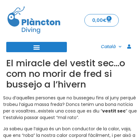
0
0,00
€
Català
El miracle del vestit sec…o
com no morir de fred si
bussejo a l’hivern
Sou d’aquelles persones que no bussegeu fins al juny perquè
trobeu l’aigua massa freda? Doncs tenim una bona notícia
per a vosaltres…existeix una cosa que es diu “
vestit sec
” que
t’estalvia passar aquest “mal rato”.
Ja sabeu que l’aigua és un bon conductor de la calor, vaja,
que ens “roba” la nostra calor corporal fàcilment, i per això a