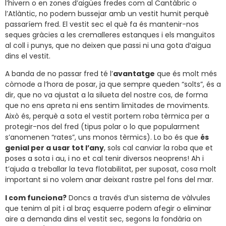
l’hivern o en zones d’aigües fredes com al Cantàbric o
l’Atlàntic, no podem bussejar amb un vestit humit perquè
passaríem fred. El vestit sec el què fa és mantenir-nos
seques gràcies a les cremalleres estanques i els manguitos
al coll i punys, que no deixen que passi ni una gota d’aigua
dins el vestit.
A banda de no passar fred té l’
avantatge
que és molt més
còmode a l’hora de posar, ja que sempre queden “solts”, és a
dir, que no va ajustat a la silueta del nostre cos, de forma
que no ens apreta ni ens sentim limitades de moviments.
Això és, perquè a sota el vestit portem roba tèrmica per a
protegir-nos del fred (tipus polar o lo que popularment
s’anomenen “rates”, uns monos tèrmics). Lo bo és que
és
genial per a usar tot l’any
, sols cal canviar la roba que et
poses a sota i au, i no et cal tenir diversos neoprens! Ah i
t’ajuda a treballar la teva flotabilitat, per suposat, cosa molt
important si no volem anar deixant rastre pel fons del mar.
I com funciona?
Doncs a través d’un sistema de vàlvules
que tenim al pit i al braç esquerre podem afegir o eliminar
aire a demanda dins el vestit sec, segons la fondària on