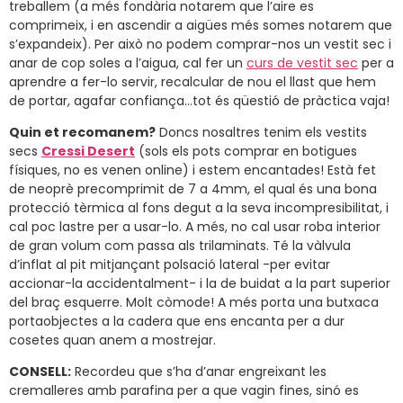
treballem (a més fondària notarem que l’aire es
comprimeix, i en ascendir a aigües més somes notarem que
s’expandeix). Per això no podem comprar-nos un vestit sec i
anar de cop soles a l’aigua, cal fer un
curs de vestit sec
per a
aprendre a fer-lo servir, recalcular de nou el llast que hem
de portar, agafar confiança…tot és qüestió de pràctica vaja!
Quin et recomanem?
Doncs nosaltres tenim els vestits
secs
Cressi Desert
(sols els pots comprar en botigues
físiques, no es venen online) i estem encantades! Està fet
de neoprè precomprimit de 7 a 4mm, el qual és una bona
protecció tèrmica al fons degut a la seva incompresibilitat, i
cal poc lastre per a usar-lo. A més, no cal usar roba interior
de gran volum com passa als trilaminats. Té la vàlvula
d’inflat al pit mitjançant polsació lateral -per evitar
accionar-la accidentalment- i la de buidat a la part superior
del braç esquerre. Molt còmode! A més porta una butxaca
portaobjectes a la cadera que ens encanta per a dur
cosetes quan anem a mostrejar.
CONSELL:
Recordeu que s’ha d’anar engreixant les
cremalleres amb parafina per a que vagin fines, sinó es