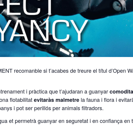
MENT recomanble si t’acabes de treure el títul d’Open Wat
entrenament i pràctica que t’ajudaran a guanyar
comodit
a flotabilitat
la fauna i flora i evit
evitaràs malmetre
anys i pot ser perillós per animals filtradors.
aigua et permetrà guanyar en seguretat i en confiança en