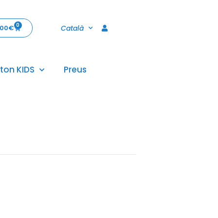
0
Català
,00
€
ton KIDS
Preus