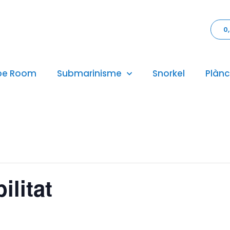
0
pe Room
Submarinisme
Snorkel
Plànc
ilitat