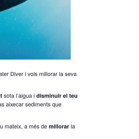
er Diver i vols millorar la seva
sota l’aigua i
at
disminuir el teu
aràs aixecar sediments que
 tu mateix, a més de
la
millorar