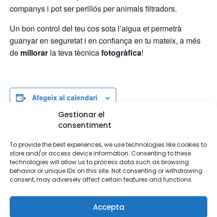
companys i pot ser perillós per animals filtradors.
Un bon control del teu cos sota l’aigua et permetrà
guanyar en seguretat i en confiança en tu mateix, a més
de
millorar
la teva tècnica
fotogràfica
!
Afegeix al calendari
Gestionar el
consentiment
MOSTRA ELS DETALLS
To provide the best experiences, we use technologies like cookies to
store and/or access device information. Consenting to these
Data:
technologies will allow us to process data such as browsing
12 de maig de 2024
behavior or unique IDs on this site. Not consenting or withdrawing
Hora:
consent, may adversely affect certain features and functions.
8:00 - 14:00
Categories d'Esdeveniment:
Accepta
Cursos
,
Submarinisme