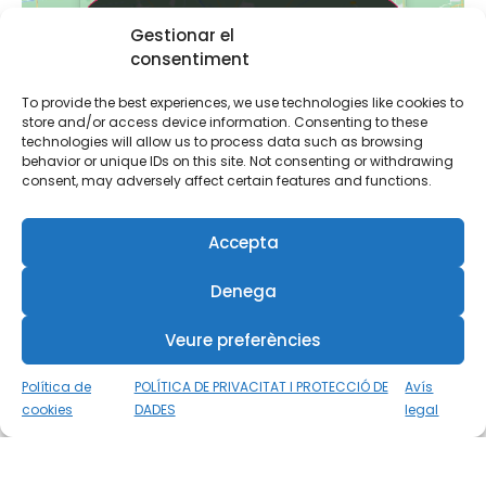
Feu clic per acceptar màrqueting galetes i
Feu clic per acceptar màrqueting galetes i
Gestionar el
activar aquest contingut
activar aquest contingut
consentiment
To provide the best experiences, we use technologies like cookies to
store and/or access device information. Consenting to these
technologies will allow us to process data such as browsing
behavior or unique IDs on this site. Not consenting or withdrawing
consent, may adversely affect certain features and functions.
RECINTE
Accepta
Plàncton Diving
c/ Númer vint-i-tres, 284
Denega
Urb. Les Tres Cales – L’Ametlla de Mar
,
Tarragona
Espanya
Veure preferències
+ Mapa de Google
Política de
POLÍTICA DE PRIVACITAT I PROTECCIÓ DE
Avís
Revisió d’equips
Curs d’Orientació
cookies
DADES
legal