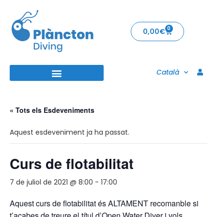
0
0,00
€
Català
« Tots els Esdeveniments
Aquest esdeveniment ja ha passat.
Curs de flotabilitat
7 de juliol de 2021 @ 8:00
-
17:00
Aquest curs de flotabilitat és ALTAMENT recomanble si
t’acabes de treure el títul d’Open Water Diver i vols