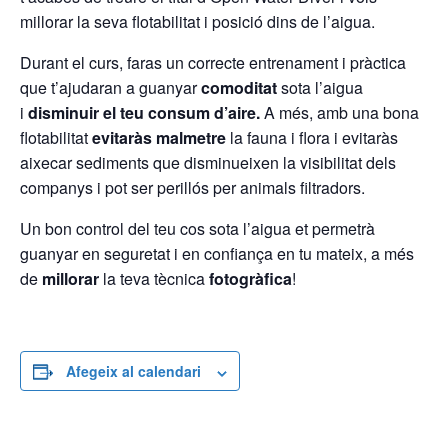
millorar la seva flotabilitat i posició dins de l’aigua.
Durant el curs, faras un correcte entrenament i pràctica
que t’ajudaran a guanyar
comoditat
sota l’aigua
i
disminuir el teu consum d’aire.
A més, amb una bona
flotabilitat
evitaràs malmetre
la fauna i flora i evitaràs
aixecar sediments que disminueixen la visibilitat dels
companys i pot ser perillós per animals filtradors.
Un bon control del teu cos sota l’aigua et permetrà
guanyar en seguretat i en confiança en tu mateix, a més
de
millorar
la teva tècnica
fotogràfica
!
Afegeix al calendari