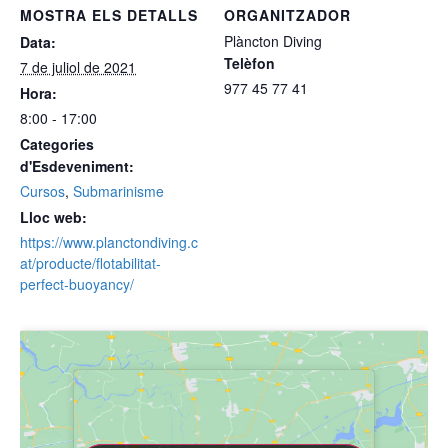
MOSTRA ELS DETALLS
ORGANITZADOR
Plàncton Diving
Data:
Telèfon
7 de juliol de 2021
977 45 77 41
Hora:
8:00 - 17:00
Categories
d'Esdeveniment:
Cursos
,
Submarinisme
Lloc web:
https://www.planctondiving.c
at/producte/flotabilitat-
perfect-buoyancy/