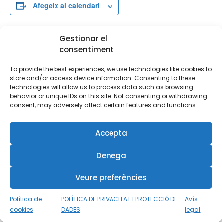
Afegeix al calendari
Gestionar el
consentiment
MOSTRA ELS DETALLS
Inici:
To provide the best experiences, we use technologies like cookies to
9 de juliol de 2021
store and/or access device information. Consenting to these
technologies will allow us to process data such as browsing
Finalització:
behavior or unique IDs on this site. Not consenting or withdrawing
10 de juliol de 2021
consent, may adversely affect certain features and functions.
Categories d'Esdeveniment:
Cursos
,
Submarinisme
Accepta
Nitrox 40
Rescue
Denega
Veure preferències
Política de
POLÍTICA DE PRIVACITAT I PROTECCIÓ DE
Avís
cookies
DADES
legal