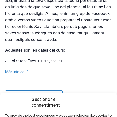
SSI, tindràs a la teva disposició la teoria per estudiar-la
en línia des de qualsevol lloc del planeta, al teu ritme i en
l’idioma que desitgis.
A més, tenim un grup de Facebook
amb diversos vídeos que t’ha preparat el nostre instructor
i director tècnic Xavi Llambrich, perquè puguis fer les
seves sessions teòriques des de casa tranquil·lament
quan estiguis concentrat/da.
Aquestes són les dates del curs:
Juliol 2025: Dies 10, 11, 12 i 13
Més info aquí
Afegeix al calendari
Gestionar el
consentiment
To provide the best experiences, we use technologies like cookies to