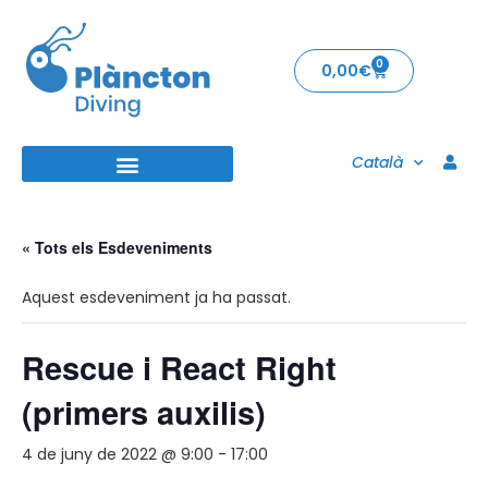
0
0,00
€
Català
« Tots els Esdeveniments
Aquest esdeveniment ja ha passat.
Rescue i React Right
(primers auxilis)
4 de juny de 2022 @ 9:00
-
17:00