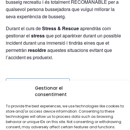
busseig recreatiu i és totalment RECOMANABLE per a
qualsevol persona bussejadora que vulgui millorar la
seva experiència de busseig.
Durant el curs de
Stress & Rescue
aprendràs com
gestionar el
stress
que pot aparèixer durant un possible
incident durant una immersió i tindràs eines que et
permetràn
resoldre
aquestes situacions evitant que
l’accident es produeixi.
Afegeix al calendari
Gestionar el
consentiment
To provide the best experiences, we use technologies like cookies to
MOSTRA ELS DETALLS
store and/or access device information. Consenting to these
technologies will allow us to process data such as browsing
Data:
behavior or unique IDs on this site. Not consenting or withdrawing
4 de juny de 2022
consent, may adversely affect certain features and functions.