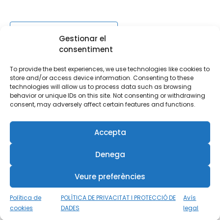
Afegeix al calendari
Gestionar el
consentiment
To provide the best experiences, we use technologies like cookies to
MOSTRA ELS DETALLS
store and/or access device information. Consenting to these
technologies will allow us to process data such as browsing
Data:
behavior or unique IDs on this site. Not consenting or withdrawing
18 de març de 2022
consent, may adversely affect certain features and functions.
Hora:
8:00 - 17:00
Accepta
Categories d'Esdeveniment:
Cursos
,
Submarinisme
Denega
Veure preferències
Scooter
Extended Range SSI
Política de
POLÍTICA DE PRIVACITAT I PROTECCIÓ DE
Avís
cookies
DADES
legal