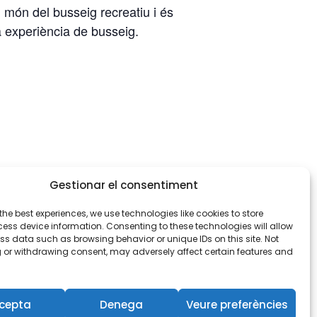
món del busseig recreatiu i és
 experiència de busseig.
Gestionar el consentiment
the best experiences, we use technologies like cookies to store
ess device information. Consenting to these technologies will allow
ss data such as browsing behavior or unique IDs on this site. Not
 or withdrawing consent, may adversely affect certain features and
Nitrox 40
cepta
Denega
Veure preferències