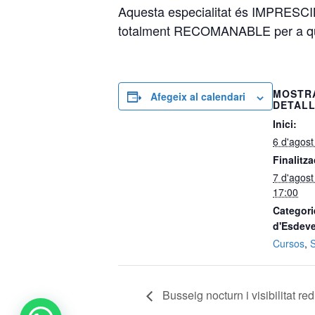
Aquesta especialitat és IMPRESCIN
totalment RECOMANABLE per a quals
MOSTR
Afegeix al calendari
DETAL
Inici:
6 d'agos
Finalitza
7 d'agos
17:00
Categori
d'Esdev
Cursos
,
Busseig nocturn i visibilitat re