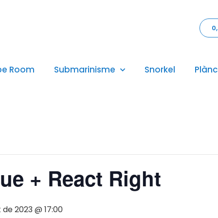
0
pe Room
Submarinisme
Snorkel
Plànc
ue + React Right
t de 2023 @ 17:00