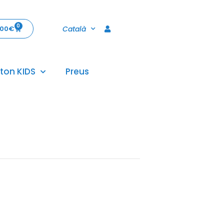
0
Català
,00
€
ton KIDS
Preus