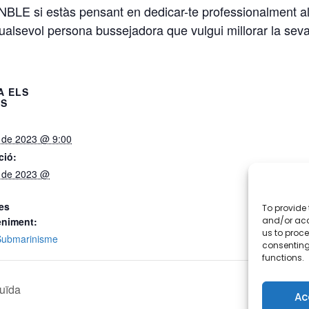
BLE si estàs pensant en dedicar-te professionalment al 
evol persona bussejadora que vulgui millorar la seva
A ELS
LS
t de 2023 @ 9:00
ció:
t de 2023 @
es
To provide 
and/or acc
eniment:
us to proce
Submarinisme
consenting
functions.
duïda
Ac