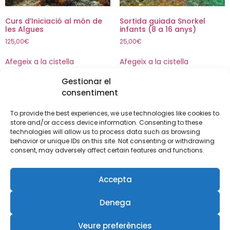
Curs d’Iniciació al món de
Sortida guiada Snorkel
les Algues
infants (8 a 16 anys)
125,00
€
25,00
€
Afegeix a la cistella
Afegeix a la cistella
Gestionar el
consentiment
To provide the best experiences, we use technologies like cookies to
store and/or access device information. Consenting to these
technologies will allow us to process data such as browsing
behavior or unique IDs on this site. Not consenting or withdrawing
consent, may adversely affect certain features and functions.
Curs de biologia marina de
Ecologia Marina – Marine
Accepta
la Mediterrània – Modalitat
Ecology
busseig
120,00
€
140,00
€
Denega
Afegeix a la cistella
Afegeix a la cistella
Veure preferències