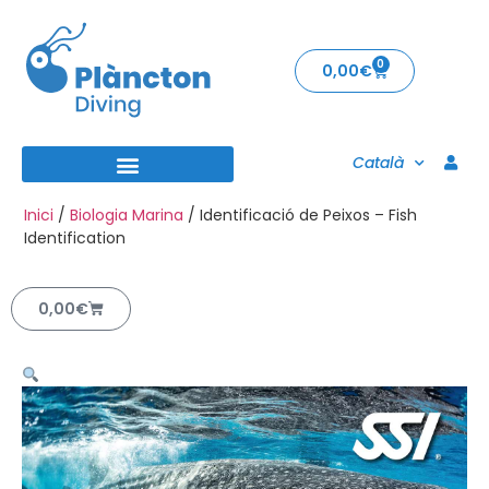
0
0,00
€
Català
Inici
/
Biologia Marina
/ Identificació de Peixos – Fish
Identification
0,00
€