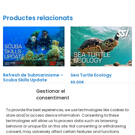
Productes relacionats
Refresh de Submarinisme –
Sea Turtle Ecology
Scuba Skills Update
65,00
€
160,00
€
Gestionar el
Afegeix a la cistella
consentiment
Afegeix a la cistella
To provide the best experiences, we use technologies like cookies to
store and/or access device information. Consenting to these
technologies will allow us to process data such as browsing
behavior or unique IDs on this site. Not consenting or withdrawing
consent, may adversely affect certain features and functions.