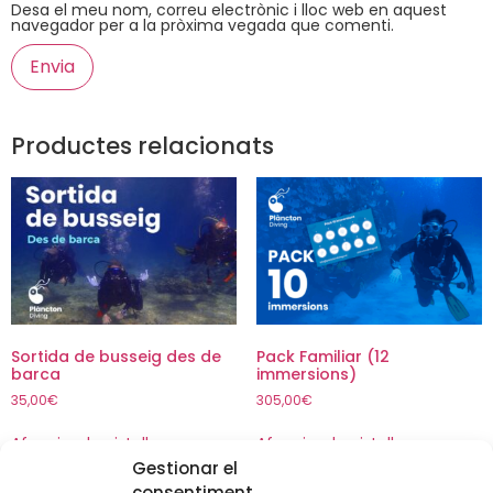
Desa el meu nom, correu electrònic i lloc web en aquest
navegador per a la pròxima vegada que comenti.
Productes relacionats
Sortida de busseig des de
Pack Familiar (12
barca
immersions)
35,00
€
305,00
€
Afegeix a la cistella
Afegeix a la cistella
Gestionar el
consentiment