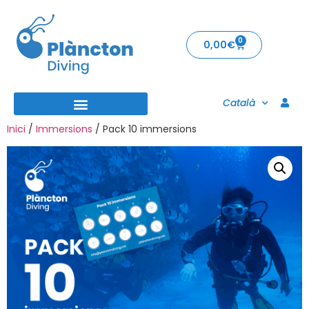
0
0,00
€
Català
Inici
/
Immersions
/ Pack 10 immersions