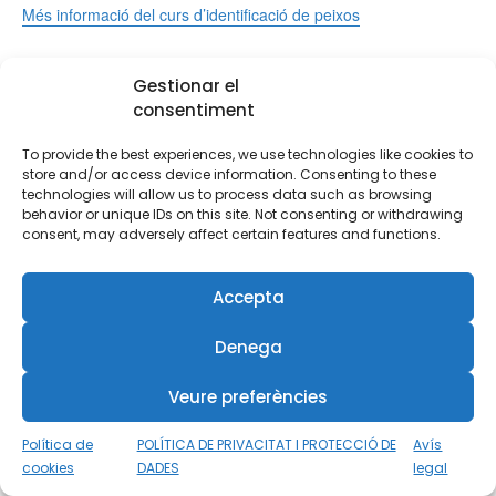
Més informació del curs d’identificació de peixos
Gestionar el
consentiment
Afegeix al calendari
To provide the best experiences, we use technologies like cookies to
store and/or access device information. Consenting to these
technologies will allow us to process data such as browsing
behavior or unique IDs on this site. Not consenting or withdrawing
MOSTRA ELS DETALLS
consent, may adversely affect certain features and functions.
Data:
5 de juliol de 2023
Accepta
Hora:
15:00 - 20:00
Denega
Stress & Rescue
Stress & Rescue + React Right
Veure preferències
Política de
POLÍTICA DE PRIVACITAT I PROTECCIÓ DE
Avís
cookies
DADES
legal