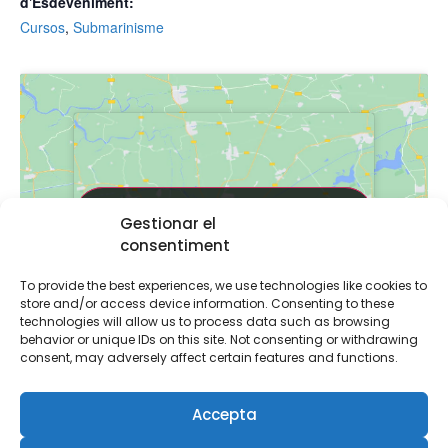
d'Esdeveniment:
Cursos
,
Submarinisme
Feu clic per acceptar màrqueting galetes i
Feu clic per acceptar màrqueting galetes i
Gestionar el
activar aquest contingut
activar aquest contingut
consentiment
To provide the best experiences, we use technologies like cookies to
store and/or access device information. Consenting to these
technologies will allow us to process data such as browsing
behavior or unique IDs on this site. Not consenting or withdrawing
consent, may adversely affect certain features and functions.
RECINTE
Accepta
Plàncton Diving