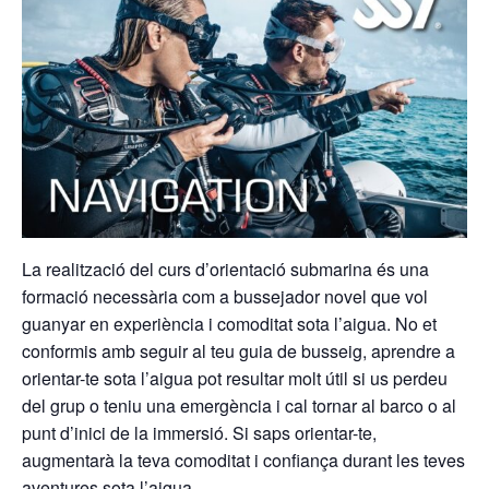
La realització del curs d’orientació submarina és una
formació necessària com a bussejador novel que vol
guanyar en experiència i comoditat sota l’aigua. No et
conformis amb seguir al teu guia de busseig, aprendre a
orientar-te sota l’aigua pot resultar molt útil si us perdeu
del grup o teniu una emergència i cal tornar al barco o al
punt d’inici de la immersió. Si saps orientar-te,
augmentarà la teva comoditat i confiança durant les teves
aventures sota l’aigua.