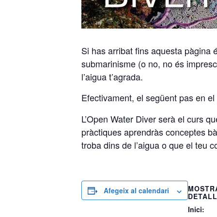
Si has arribat fins aquesta pàgina 
submarinisme (o no, no és imprescin
l’aigua t’agrada.
Efectivament, el següent pas en el 
L’Open Water Diver serà el curs que
pràctiques aprendràs conceptes bàsi
troba dins de l’aigua o que el teu 
MOSTR
Afegeix al calendari
DETAL
Inici: