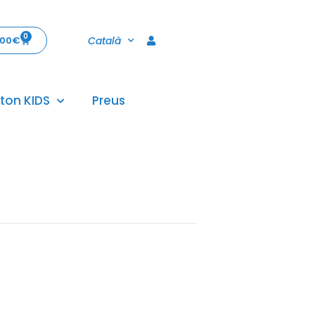
0
Català
,00
€
ton KIDS
Preus