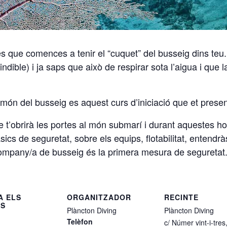
és que comences a tenir el “cuquet” del busseig dins teu
dible) i ja saps que això de respirar sota l’aigua i que l
món del busseig es aquest curs d’iniciació que et presen
 t’obrirà les portes al món submarí i durant aquestes ho
cs de seguretat, sobre els equips, flotabilitat, entendrà
company/
a de busseig és la primera mesura de seguretat
A ELS
ORGANITZADOR
RECINTE
LS
Plàncton Diving
Plàncton Diving
Telèfon
c/ Númer vint-i-tres