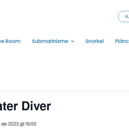
0
pe Room
Submarinisme
Snorkel
Plànc
ter Diver
y de 2023 @ 19:00