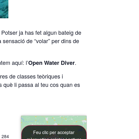
.
Potser ja has fet algun bateig de
a sensació de “volar” per dins de
tem aquí: l’
.
Open Water Diver
res de classes teòriques i
s què li passa al teu cos quan es
.
Feu clic per acceptar
Feu clic per acceptar
, 284