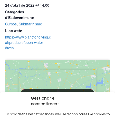
24 d'abril de 2022 @ 14:00
Categories
d'Esdeveniment:
Cursos
,
Submarinisme
Lloc web:
https://www.planctondiving.c
at/producte/open-water-
diver/
Feu clic per acceptar màrqueting galetes i
Feu clic per acceptar màrqueting galetes i
Gestionar el
activar aquest contingut
activar aquest contingut
consentiment
To provide the best experiences, we use technologies like cookies to