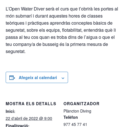
L’Open Water Diver serà el curs que t’obrirà les portes al
món submarí i durant aquestes hores de classes
teòriques i pràctiques aprendràs conceptes bàsics de
seguretat, sobre els equips, flotabilitat, entendràs què li
passa al teu cos quan es troba dins de l’aigua o que el
teu company/
a de busseig és la primera mesura de
seguretat.
Afegeix al calendari
MOSTRA ELS DETALLS
ORGANITZADOR
Plàncton Diving
Inici:
Telèfon
22 d'abril de 2022 @ 9:00
977 45 77 41
Finalització: