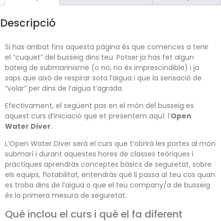
Descripció
Si has arribat fins aquesta pàgina és que comences a tenir
el “cuquet” del busseig dins teu.
Potser ja has fet algun
bateig de submarinisme (o no, no és imprescindible) i ja
saps que això de respirar sota l’aigua i que la sensació de
“volar” per dins de l’aigua t’agrada.
Efectivament, el següent pas en el món del busseig es
aquest curs d’iniciació que et presentem aquí: l’
Open
Water Diver
.
L’Open Water Diver serà el curs que t’obrirà les portes al món
submarí i durant aquestes hores de classes teòriques i
pràctiques aprendràs conceptes bàsics de seguretat, sobre
els equips, flotabilitat, entendràs què li passa al teu cos quan
es troba dins de l’aigua o que el teu company/
a de busseig
és la primera mesura de seguretat.
Què inclou el curs i què el fa diferent