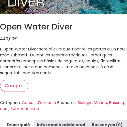
Open Water Diver
440,00
€
L’Open Water Diver serà el curs que t’obrirà les portes a un nou
món submarí. Durant les sessions teòriques i pràctiques
aprendràs conceptes bàsics de seguretat, equips, flotabilitat,
fisonomia… per a que comencis la teva nova passió amb
seguretat i coneixements.
Compra
Categoria:
Cursos d’iniciació
Etiquetes:
Biologia Marina
,
Busseig
,
curs
,
Submarinisme
Descripció
Informació addicional
Ressenyes (0)