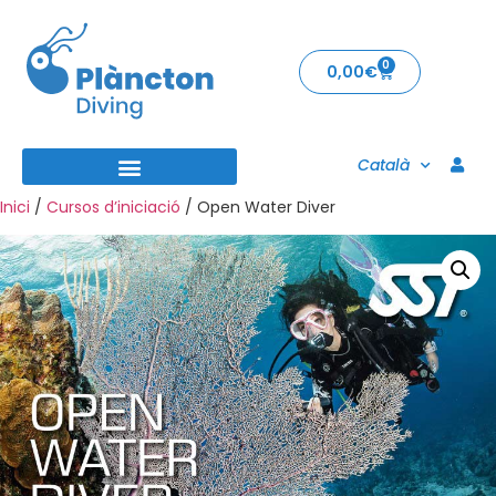
0
0,00
€
Català
Inici
/
Cursos d’iniciació
/ Open Water Diver