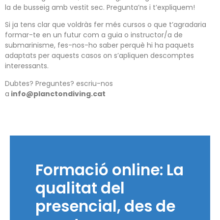
la de busseig amb vestit sec. Pregunta’ns i t’expliquem!
Si ja tens clar que voldràs fer més cursos o que t’agradaria
formar-te en un futur com a guia o instructor/a de
submarinisme, fes-nos-ho saber perquè hi ha paquets
adaptats per aquests casos on s’apliquen descomptes
interessants.
Dubtes?
Preguntes?
escriu-nos
a
info@planctondiving.cat
Formació online: La
qualitat del
presencial, des de