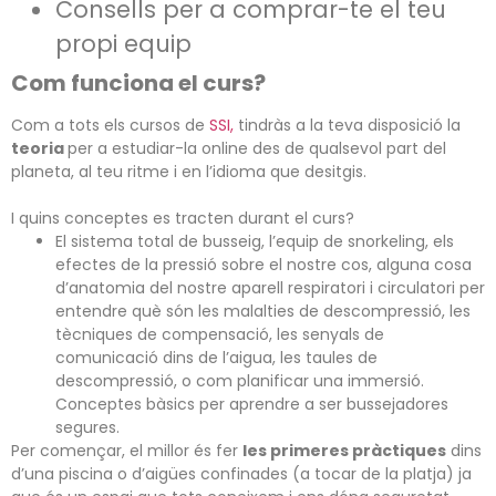
Consells per a comprar-te el teu
propi equip
Com funciona el curs?
Com a tots els cursos de
SSI,
tindràs a la teva disposició la
teoria
per a estudiar-la online des de qualsevol part del
planeta, al teu ritme i en l’idioma que desitgis.
I quins conceptes es tracten durant el curs?
El sistema total de busseig, l’equip de snorkeling, els
efectes de la pressió sobre el nostre cos, alguna cosa
d’anatomia del nostre aparell respiratori i circulatori per
entendre què són les malalties de descompressió, les
tècniques de compensació,
les senyals de
comunicació dins de l’aigua, les taules de
descompressió, o com planificar una immersió.
Conceptes bàsics per aprendre a ser bussejadores
segures.
Per començar, el millor és fer
les primeres pràctiques
dins
d’una piscina o d’aigües confinades (a tocar de la platja) ja