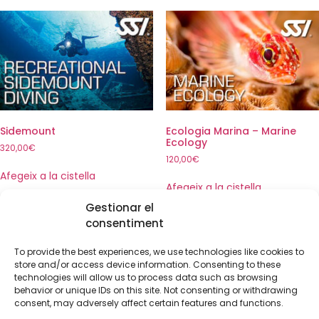
Sidemount
Ecologia Marina – Marine
Ecology
320,00
€
120,00
€
Afegeix a la cistella
Afegeix a la cistella
Gestionar el
consentiment
To provide the best experiences, we use technologies like cookies to
store and/or access device information. Consenting to these
technologies will allow us to process data such as browsing
behavior or unique IDs on this site. Not consenting or withdrawing
consent, may adversely affect certain features and functions.