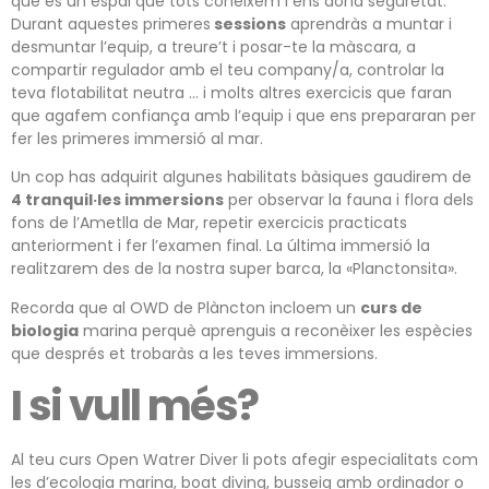
que és un espai que tots coneixem i ens dóna seguretat.
Durant aquestes primeres
sessions
aprendràs a muntar i
desmuntar l’equip, a treure’t i posar-te la màscara, a
compartir regulador amb el teu company/a, controlar la
teva flotabilitat neutra …
i molts altres exercicis que faran
que agafem confiança amb l’equip i que ens prepararan per
fer les primeres immersió al mar.
Un cop has adquirit algunes habilitats bàsiques
gaudirem de
4 tranquil·les immersions
per observar la fauna i flora dels
fons de l’Ametlla de Mar, repetir exercicis practicats
anteriorment i fer l’examen final. La última immersió la
realitzarem des de la nostra super barca, la «Planctonsita».
Recorda que al OWD de Plàncton incloem un
curs de
biologia
marina perquè aprenguis a reconèixer les espècies
que després et trobaràs a les teves immersions.
I si vull més?
Al teu curs Open Watrer Diver li pots afegir especialitats com
les d’ecologia marina, boat diving, busseig amb ordinador o