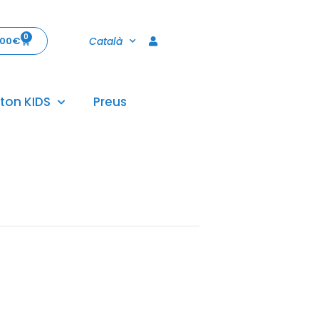
0
Català
,00
€
ton KIDS
Preus