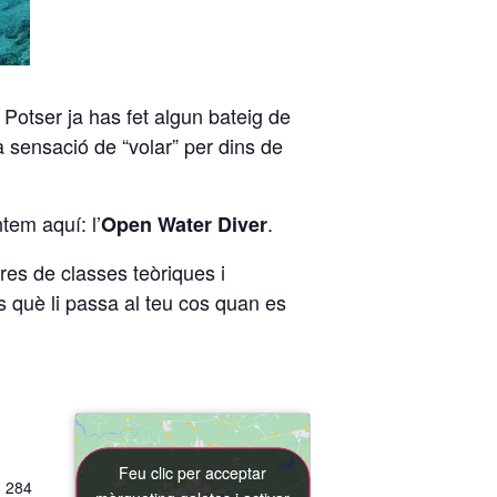
.
Potser ja has fet algun bateig de
a sensació de “volar” per dins de
tem aquí: l’
.
Open Water Diver
res de classes teòriques i
s què li passa al teu cos quan es
.
Feu clic per acceptar
Feu clic per acceptar
, 284