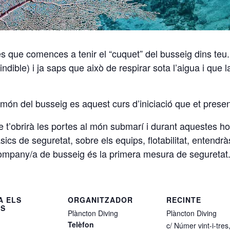
és que comences a tenir el “cuquet” del busseig dins teu
dible) i ja saps que això de respirar sota l’aigua i que l
món del busseig es aquest curs d’iniciació que et presen
 t’obrirà les portes al món submarí i durant aquestes ho
cs de seguretat, sobre els equips, flotabilitat, entendrà
company/
a de busseig és la primera mesura de seguretat
A ELS
ORGANITZADOR
RECINTE
LS
Plàncton Diving
Plàncton Diving
Telèfon
c/ Númer vint-i-tres