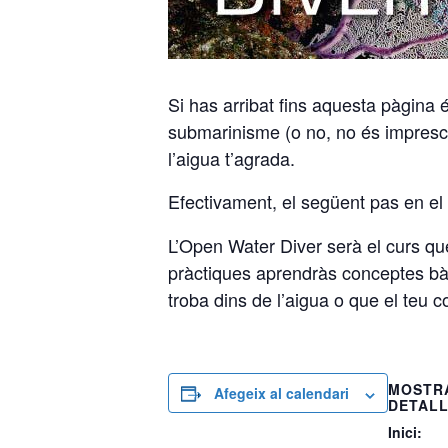
Si has arribat fins aquesta pàgina 
submarinisme (o no, no és imprescin
l’aigua t’agrada.
Efectivament, el següent pas en el 
L’Open Water Diver serà el curs que
pràctiques aprendràs conceptes bàsi
troba dins de l’aigua o que el teu 
MOSTR
Afegeix al calendari
DETAL
Inici: