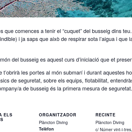
és que comences a tenir el “cuquet” del busseig dins teu
dible) i ja saps que això de respirar sota l’aigua i que l
món del busseig es aquest curs d’iniciació que et presen
 t’obrirà les portes al món submarí i durant aquestes ho
cs de seguretat, sobre els equips, flotabilitat, entendrà
company/
a de busseig és la primera mesura de seguretat
A ELS
ORGANITZADOR
RECINTE
LS
Plàncton Diving
Plàncton Diving
Telèfon
c/ Númer vint-i-tres