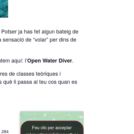
.
Potser ja has fet algun bateig de
a sensació de “volar” per dins de
tem aquí: l’
.
Open Water Diver
res de classes teòriques i
s què li passa al teu cos quan es
.
Feu clic per acceptar
Feu clic per acceptar
, 284