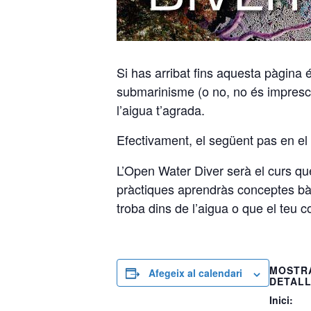
Si has arribat fins aquesta pàgina 
submarinisme (o no, no és imprescin
l’aigua t’agrada.
Efectivament, el següent pas en el 
L’Open Water Diver serà el curs que
pràctiques aprendràs conceptes bàsi
troba dins de l’aigua o que el teu 
MOSTR
Afegeix al calendari
DETAL
Inici: