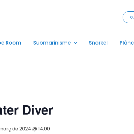
0
pe Room
Submarinisme
Snorkel
Plànc
ter Diver
març de 2024 @ 14:00