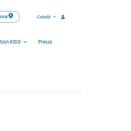
0
Català
,00
€
ton KIDS
Preus