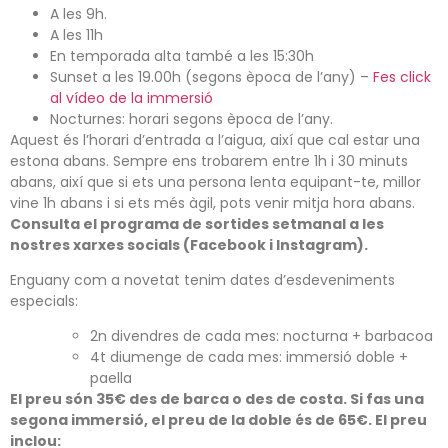
A les 9h.
A les 11h
En temporada alta també a les 15:30h
Sunset a les 19.00h (segons època de l’any) –
Fes click
al vídeo de la immersió
Nocturnes: horari segons època de l’any.
Aquest és l’horari d’entrada a l’aigua, així que cal estar una
estona abans. Sempre ens trobarem entre 1h i 30 minuts
abans, així que si ets una persona lenta equipant-te, millor
vine 1h abans i si ets més àgil, pots venir mitja hora abans.
Consulta el programa de sortides setmanal a les
nostres xarxes socials (Facebook i Instagram).
Enguany com a novetat tenim dates d’esdeveniments
especials:
2n divendres de cada mes: nocturna + barbacoa
4t diumenge de cada mes: immersió doble +
paella
El preu són 35€ des de barca o des de costa. Si fas una
segona immersió, el preu de la doble és de 65€. El preu
inclou: