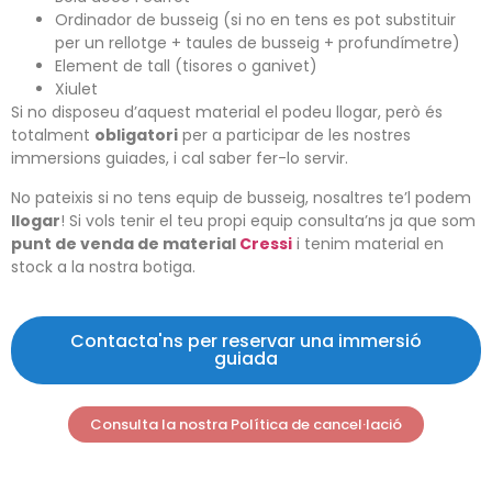
Ordinador de busseig (si no en tens es pot substituir
per un rellotge + taules de busseig + profundímetre)
Element de tall (tisores o ganivet)
Xiulet
Si no disposeu d’aquest material el podeu llogar, però és
totalment
obligatori
per a participar de les nostres
immersions guiades, i cal saber fer-lo servir.
No pateixis si no tens equip de busseig, nosaltres te’l podem
llogar
! Si vols tenir el teu propi equip consulta’ns ja que som
punt de venda de material
Cressi
i tenim material en
stock a la nostra botiga.
Contacta'ns per reservar una immersió
guiada
Consulta la nostra Política de cancel·lació