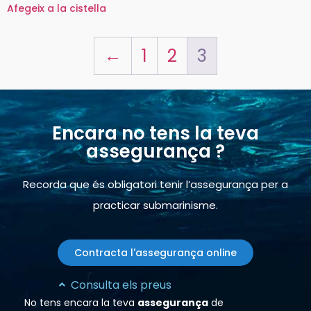
Afegeix a la cistella
←
1
2
3
Encara no tens la teva
assegurança ?
Recorda que és obligatori tenir l’assegurança per a
practicar submarinisme.
Contracta l'assegurança online
Consulta els preus
No tens encara la teva
assegurança
de