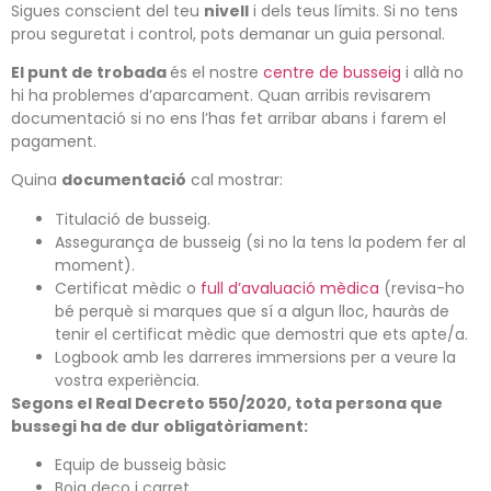
Sigues conscient del teu
nivell
i dels teus límits. Si no tens
prou seguretat i control, pots demanar un guia personal.
El punt de trobada
és el nostre
centre de busseig
i allà no
hi ha problemes d’aparcament. Quan arribis revisarem
documentació si no ens l’has fet arribar abans i farem el
pagament.
Quina
documentació
cal mostrar:
Titulació de busseig.
Assegurança de busseig (si no la tens la podem fer al
moment).
Certificat mèdic o
full d’avaluació mèdica
(revisa-ho
bé perquè si marques que sí a algun lloc, hauràs de
tenir el certificat mèdic que demostri que ets apte/a.
Logbook amb les darreres immersions per a veure la
vostra experiència.
Segons el Real Decreto 550/2020, tota persona que
bussegi ha de dur obligatòriament
:
Equip de busseig bàsic
Boia deco i carret