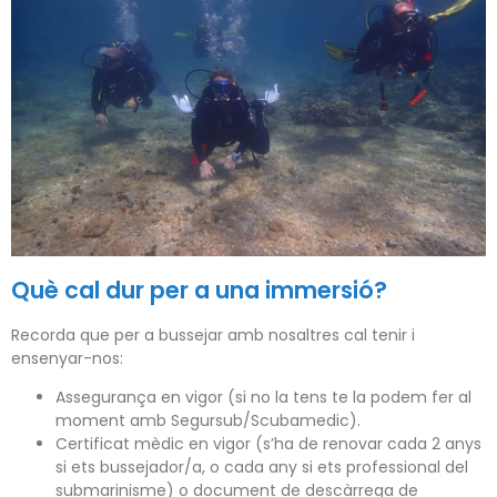
Què cal dur per a una immersió?
Recorda que per a bussejar amb nosaltres cal tenir i
ensenyar-nos:
Assegurança en vigor (si no la tens te la podem fer al
moment amb Segursub/Scubamedic).
Certificat mèdic en vigor (s’ha de renovar cada 2 anys
si ets bussejador/a, o cada any si ets professional del
submarinisme) o document de descàrrega de