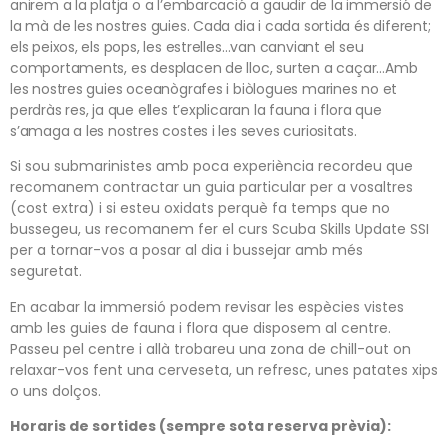
anirem a la platja o a l’embarcació a gaudir de la immersió de
la mà de les nostres guies. Cada dia i cada sortida és diferent;
els peixos, els pops, les estrelles…van canviant el seu
comportaments, es desplacen de lloc, surten a caçar…Amb
les nostres guies oceanògrafes i biòlogues marines no et
perdràs res, ja que elles t’explicaran la fauna i flora que
s’amaga a les nostres costes i les seves curiositats.
Si sou submarinistes amb poca experiència recordeu que
recomanem contractar un guia particular per a vosaltres
(cost extra) i si esteu oxidats perquè fa temps que no
bussegeu, us recomanem fer el curs Scuba Skills Update SSI
per a tornar-vos a posar al dia i bussejar amb més
seguretat.
En acabar la immersió podem revisar les espècies vistes
amb les guies de fauna i flora que disposem al centre.
Passeu pel centre i allà trobareu una zona de chill-out on
relaxar-vos fent una cerveseta, un refresc, unes patates xips
o uns dolços.
Horaris de sortides (sempre sota reserva prèvia):