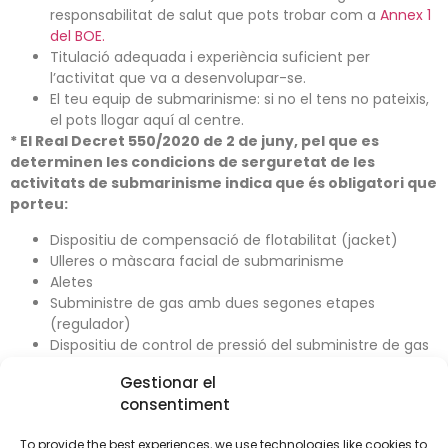
responsabilitat de salut que pots trobar com a
Annex 1
del BOE.
Titulació adequada i experiència suficient per
l’activitat que va a desenvolupar-se.
El teu equip de submarinisme: si no el tens no pateixis,
el pots llogar aquí al centre.
* El Real Decret 550/2020 de 2 de juny, pel que es
determinen les condicions de serguretat de les
activitats de submarinisme indica que és obligatori que
porteu:
Dispositiu de compensació de flotabilitat (jacket)
Ulleres o màscara facial de submarinisme
Aletes
Subministre de gas amb dues segones etapes
(regulador)
Dispositiu de control de pressió del subministre de gas
(manòmetre)
Gestionar el
Dispositiu de tall (tisores o ganivet)
consentiment
Dispositiu de control de profunditat (profundímetre o
ordinador)
To provide the best experiences, we use technologies like cookies to