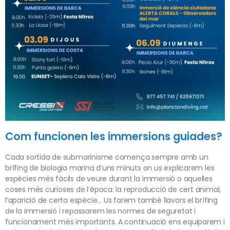
Com funcionen les immersions guiades?
Cada sortida de submarinisme comença sempre amb un
brífing de biologia marina d’uns minuts on us explicarem les
espècies més fàcils de veure durant la immersió o aquelles
coses més curioses de l’època: la reproducció de cert animal,
l’aparició de certa espècie… Us farem també llavors el brífing
de la immersió i repassarem les normes de seguretat i
funcionament més importants. A continuació ens equiparem i