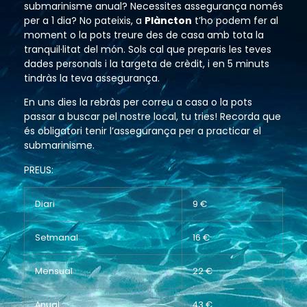
submarinisme anual? Necessites assegurança només
per a 1 dia? No pateixis, a
Plàncton
t’ho podem fer al
moment o la pots treure des de casa amb tota la
tranquil·litat del món. Sols cal que preparis les teves
dades personals i la targeta de crèdit, i en 5 minuts
tindràs la teva assegurança.
En uns dies la rebràs per correu a casa o la pots
passar a buscar pel nostre local, tu tries! Recorda que
és obligatori tenir l’assegurança per a practicar el
submarinisme.
PREUS:
Diari
9 €
Setmanal
16 €
Mensual
22 €
Anual
43 €