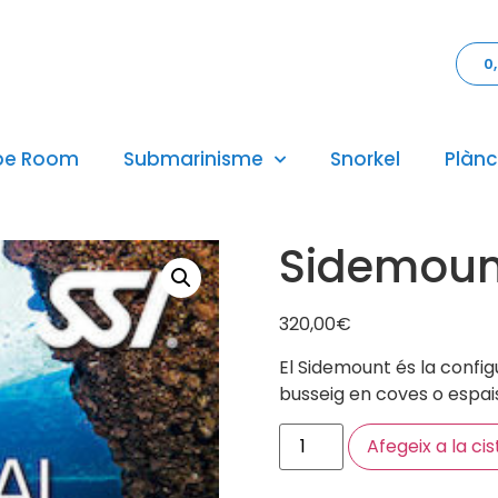
0
pe Room
Submarinisme
Snorkel
Plànc
Sidemoun
320,00
€
El Sidemount és la config
busseig en coves o espai
Afegeix a la cis