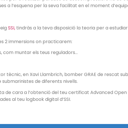
es a l’esquena per la seva facilitat en el moment d’equi
seig
SSI,
tindràs a la teva disposició la teoria per a estudia
les 2 immersions on practicarem:
is, com muntar els teus reguladors…
tor tècnic, en Xavi Llambrich, bomber GRAE de rescat sub
submarinistes de diferents nivells.
a de cara a l’obtenció del teu certificat Advanced Open 
ades al teu logbook digital d’SSI.