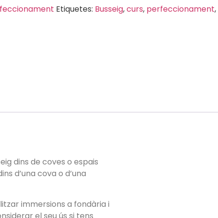
rfeccionament
Etiquetes:
Busseig
,
curs
,
perfeccionament
,
seig dins de coves o espais
dins d’una cova o d’una
itzar immersions a fondària i
siderar el seu ús si tens