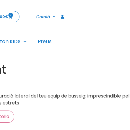
0
Català
,00
€
ton KIDS
Preus
t
uració lateral del teu equip de busseig: imprescindible pel
s estrets
tella