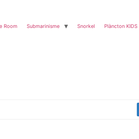
e Room
Submarinisme
Snorkel
Plàncton KIDS