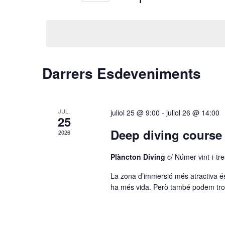
cerca
paraula
Selecciona
clau.
una
d'Esdeveniments
data.
Darrers Esdeveniments
JUL.
juliol 25 @ 9:00
-
juliol 26 @ 14:00
25
Deep diving course
2026
Plàncton Diving
c/ Númer vint-i-tr
La zona d’immersió més atractiva és 
ha més vida. Però també podem trob