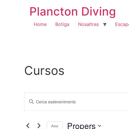
Vés
Plancton Diving
al
contingut
Home
Botiga
Nosaltres
Escap
Cursos
Navegació
Introduïu
la
visual
paraula
clau.
Cerqueu
i
Esdeveniments
Propers
per
Avui