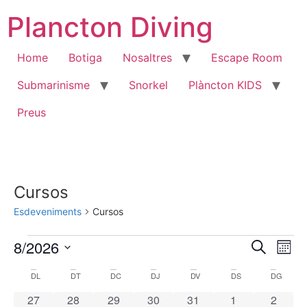
Vés
Plancton Diving
al
contingut
Home
Botiga
Nosaltres
Escape Room
Submarinisme
Snorkel
Plàncton KIDS
Preus
Cursos
Esdeveniments
Cursos
Esdeveniments
Nave
Na
8/2026
Cerca
Mes
Selecciona
de
visua
una
Calendari
DL
DILLUNS
DT
DIMARTS
DC
DIMECRES
DJ
DIJOUS
DV
DIVENDRES
DS
DISSABTE
DG
DIUM
data.
vi
i
0 esdeveniments
0 esdeveniments
0 esdeveniments
0 esdeveniments
0 esdeveniments
0 esdevenimen
0 esde
27
28
29
30
31
1
2