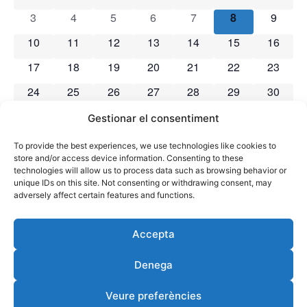
de
Es
cerca
0 esdeveniments
0 esdeveniments
0 esdeveniments
0 esdeveniments
0 esdeveniments
0 esdevenimen
0 esde
3
4
5
6
7
8
9
Esdeveniments
d'Esd
0 esdeveniments
0 esdeveniments
0 esdeveniments
0 esdeveniments
0 esdeveniments
0 esdeveniment
0 esdev
10
11
12
13
14
15
16
0 esdeveniments
0 esdeveniments
0 esdeveniments
0 esdeveniments
0 esdeveniments
0 esdeveniment
0 esdev
17
18
19
20
21
22
23
0 esdeveniments
0 esdeveniments
0 esdeveniments
0 esdeveniments
0 esdeveniments
0 esdeveniment
0 esdev
24
25
26
27
28
29
30
0 esdeveniments
0 esdeveniments
0 esdeveniments
0 esdeveniments
0 esdeveniments
0 esdevenimen
0 esde
31
1
2
3
4
5
6
Gestionar el consentiment
To provide the best experiences, we use technologies like cookies to
No hi ha esdeveniments en aquest dia.
store and/or access device information. Consenting to these
Avís
technologies will allow us to process data such as browsing behavior or
unique IDs on this site. Not consenting or withdrawing consent, may
adversely affect certain features and functions.
jul.
Aquest mes
set.
Accepta
Subscriviu-vos al calendari
Denega
Veure preferències